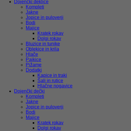
Dojenčki deklice
Kompleti
Jakne
Jopice in puloverji
Bodi
Majice
Kratek rokav
Dolgi rokav
Bluzice in tunike
Oblekice in krila
Hlače
Pajkice
Pižame
Dodatki
Kapice in traki
Šali in rutice
Hlačne nogavice
Dojenčki dečki
Kompleti
Jakne
Jopice in puloverji
Bodi
Majice
Kratek rokav
Dolgi rokav