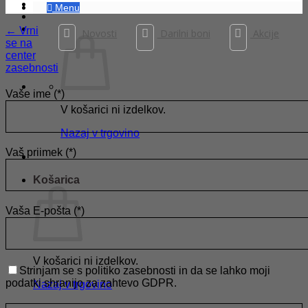
Menu
← Vrni
Novosti
Darilni boni
Akcije
se na
center
zasebnosti
Vaše ime (*)
V košarici ni izdelkov.
Nazaj v trgovino
Vaš priimek (*)
Košarica
Vaša E-pošta (*)
V košarici ni izdelkov.
Strinjam se s politiko zasebnosti in da se lahko moji
podatki shranijo za zahtevo GDPR.
Nazaj v trgovino