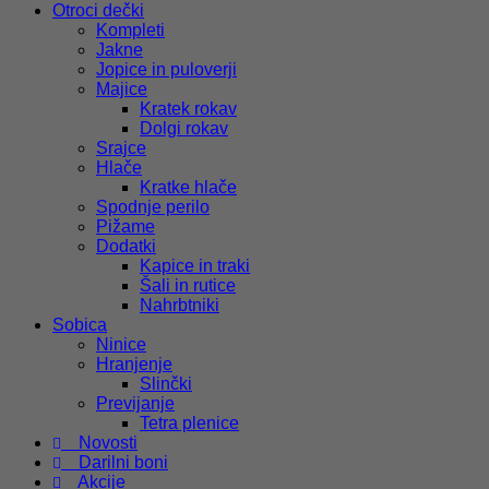
Otroci dečki
Kompleti
Jakne
Jopice in puloverji
Majice
Kratek rokav
Dolgi rokav
Srajce
Hlače
Kratke hlače
Spodnje perilo
Pižame
Dodatki
Kapice in traki
Šali in rutice
Nahrbtniki
Sobica
Ninice
Hranjenje
Slinčki
Previjanje
Tetra plenice
Novosti
Darilni boni
Akcije