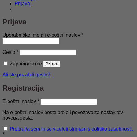
Prijava
Prijava
Zahtevano
Uporabniško ime ali e-poštni naslov
*
Zahtevano
Geslo
*
Zapomni si me
Prijava
Ali ste pozabili geslo?
Registracija
Zahtevano
E-poštni naslov
*
Na e-poštni naslov boste prejeli povezavo za nastavitev
novega gesla.
Prebral/a sem in se v celoti strinjam s politiko zasebnosti.
*