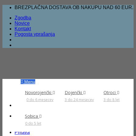
Skoči
BREZPLAČNA DOSTAVA OB NAKUPU NAD 60 EUR.
na
Zgodba
vsebino
Novice
Kontakt
Pogosta vprašanja
Menu
Novorojenčki
Dojenčki
Otroci
0 do 6 mesecev
3 do 24 mesecev
3 do 8 let
Išči:
Sobica
0 do 5 let
Prijava