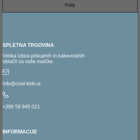
SPLETNA TRGOVINA
Velika izbira prikupnih in kakovostnih
oblačil za vaše malčke.
info@cool-kids.si
+386 59 945 021
INFORMACIJE