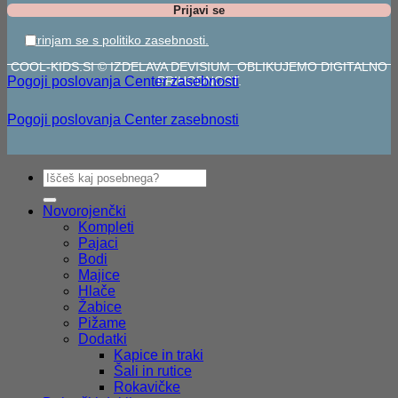
Strinjam se s politiko zasebnosti.
COOL-KIDS.SI © IZDELAVA DEVISIUM. OBLIKUJEMO DIGITALNO
Pogoji poslovanja
Center zasebnosti
PRIHODNOST.
Pogoji poslovanja
Center zasebnosti
Išči:
Novorojenčki
Kompleti
Pajaci
Bodi
Majice
Hlače
Žabice
Pižame
Dodatki
Kapice in traki
Šali in rutice
Rokavičke