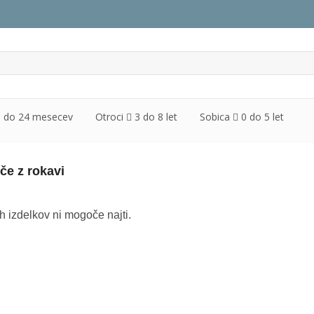
3 do 24 mesecev
Otroci
3 do 8 let
Sobica
0 do 5 let
če z rokavi
 izdelkov ni mogoče najti.