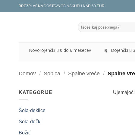
Skoči
BREZPLAČNA DOSTAVA OB NAKUPU NAD 60 EUR.
na
vsebino
Išči:
Novorojenčki
0 do 6 mesecev
Dojenčki
Domov
/
Sobica
/
Spalne vreče
/
Spalne vre
KATEGORIJE
Ujemajočih
Šola-deklice
Šola-dečki
Božič