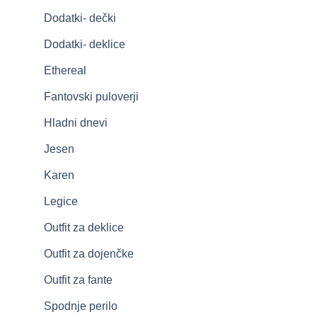
Dodatki- dečki
Dodatki- deklice
Ethereal
Fantovski puloverji
Hladni dnevi
Jesen
Karen
Legice
Outfit za deklice
Outfit za dojenčke
Outfit za fante
Spodnje perilo