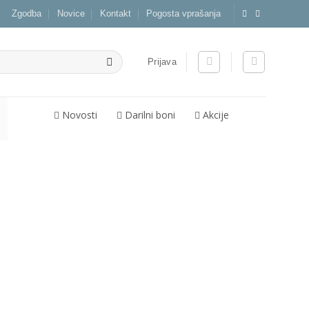
Zgodba
Novice
Kontakt
Pogosta vprašanja
Prijava
Novosti
Darilni boni
Akcije