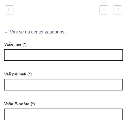
Skoči
na
vsebino
← Vrni se na center zasebnosti
Vaše ime (*)
Vaš priimek (*)
Vaša E-pošta (*)