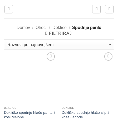
Skoči
na
vsebino
Domov
/
Otroci
/
Deklice
/
Spodnje perilo
FILTRIRAJ
DEKLICE
DEKLICE
Dekliške spodnje hlače pants 3
Dekliške spodnje hlače slip 2
kosi Melone
kosa Jagode