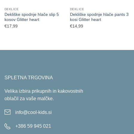
DEKLICE
DEKLICE
Dekliške spodnje hlače slip 5
Dekliške spodnje hlače pants 3
kosov Glitter heart
kosi Glitter heart
€
17,99
€
14,99
SPLETNA TRGOVINA
Velika izbira prikupnih in kakovostnih
oblačil za vaše malčke.
info@cool-kids.si
+386 59 945 021