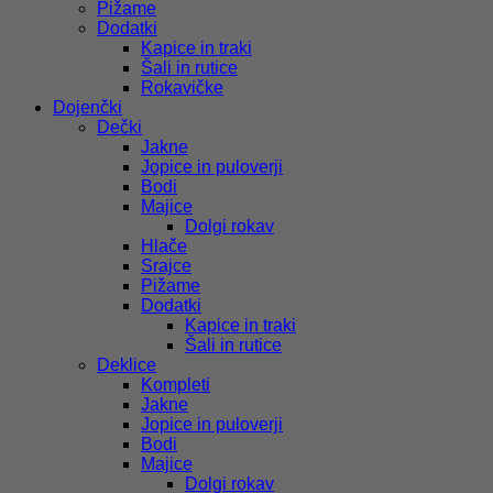
Pižame
Dodatki
Kapice in traki
Šali in rutice
Rokavičke
Dojenčki
Dečki
Jakne
Jopice in puloverji
Bodi
Majice
Dolgi rokav
Hlače
Srajce
Pižame
Dodatki
Kapice in traki
Šali in rutice
Deklice
Kompleti
Jakne
Jopice in puloverji
Bodi
Majice
Dolgi rokav