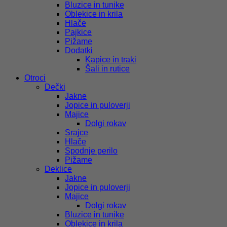
Bluzice in tunike
Oblekice in krila
Hlače
Pajkice
Pižame
Dodatki
Kapice in traki
Šali in rutice
Otroci
Dečki
Jakne
Jopice in puloverji
Majice
Dolgi rokav
Srajce
Hlače
Spodnje perilo
Pižame
Deklice
Jakne
Jopice in puloverji
Majice
Dolgi rokav
Bluzice in tunike
Oblekice in krila