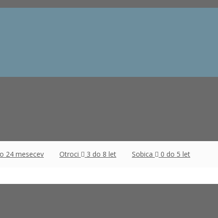
do 24 mesecev
Otroci
3 do 8 let
Sobica
0 do 5 let