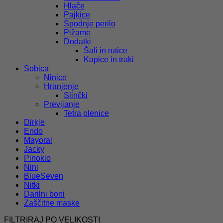
Hlače
Pajkice
Spodnje perilo
Pižame
Dodatki
Šali in rutice
Kapice in traki
Sobica
Ninice
Hranjenje
Slinčki
Previjanje
Tetra plenice
Dirkje
Endo
Mayoral
Jacky
Pinokio
Nini
BlueSeven
Nitki
Darilni boni
Zaščitne maske
FILTRIRAJ PO VELIKOSTI