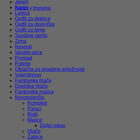
Jesen
Karen
Nazaj v trgovino
Legice
Outfit za deklice
Outfit za dojenčke
Outfit za fante
Spodnje perilo
Zima
Novosti
Vesele urice
Pomlad
Poletje
Oblačila za posebne priložnosti
Valentinovo
Fantovske hlače
Dekliške hlače
Fantovske majice
Novorojenčki
Kompleti
Pajaci
Bodi
Majice
Dolgi rokav
Hlače
Žabice