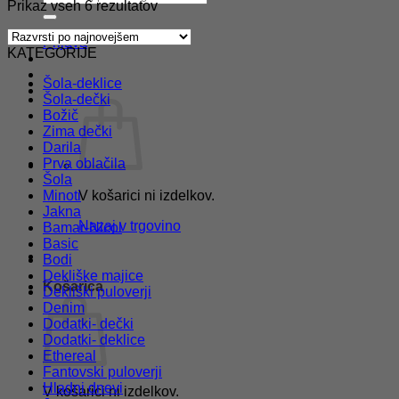
Razvrščeno
Prikaz vseh 6 rezultatov
po
datumu
Prijava
KATEGORIJE
Šola-deklice
Šola-dečki
Božič
Zima dečki
Darila
Prva oblačila
Šola
Minoti
V košarici ni izdelkov.
Jakna
Nazaj v trgovino
Bamar-Nicol
Basic
Bodi
Dekliške majice
Košarica
Dekliški puloverji
Denim
Dodatki- dečki
Dodatki- deklice
Ethereal
Fantovski puloverji
Hladni dnevi
V košarici ni izdelkov.