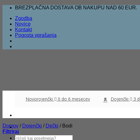
Skoči
BREZPLAČNA DOSTAVA OB NAKUPU NAD 60 EUR.
na
Zgodba
vsebino
Novice
Kontakt
Pogosta vprašanja
Novorojenčki
0 do 6 mesecev
Dojenčki
3 
Domov
/
Dojenčki
/
Dečki
/
Bodi
Filtriraj
Išči: