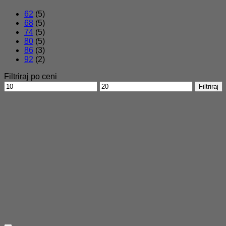
62
(5)
68
(5)
74
(5)
80
(5)
86
(3)
92
(2)
Filtriraj po ceni
Min
Max
Filtriraj
cena
cena