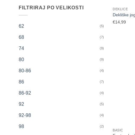
FILTRIRAJ PO VELIKOSTI
DEKLICE
Dekliške jo
€
14,99
62
(5)
68
(7)
74
(9)
80
(9)
80-86
(4)
86
(7)
86-92
(4)
92
(5)
92-98
(4)
98
(2)
BASIC