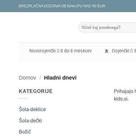
Skoči
BREZPLAČNA DOSTAVA OB NAKUPU NAD 60 EUR.
na
vsebino
Išči:
Novorojenčki
0 do 6 mesecev
Dojenčki
Domov
/
Hladni dnevi
KATEGORIJE
Prihajajo 
kids.si.
Šola-deklice
Šola-dečki
Božič