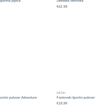
portna jopica
Dekliška vetrovka
€
42,99
DEČKI
portni pulover Adventure
Fantovski športni pulover
€
18,99