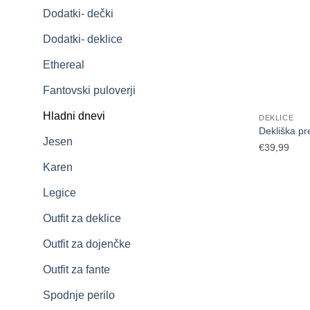
Dodatki- dečki
Dodatki- deklice
Ethereal
Fantovski puloverji
Hladni dnevi
DEKLICE
Dekliška pr
Jesen
€
39,99
Karen
Legice
Outfit za deklice
Outfit za dojenčke
Outfit za fante
Spodnje perilo