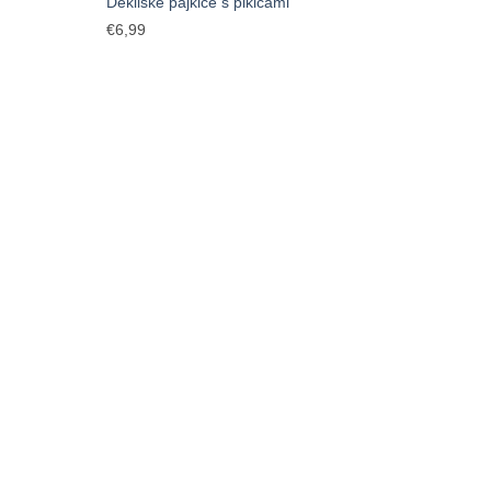
Dekliške pajkice s pikicami
€
6,99