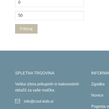
Min
cena
Max
cena
Filtriraj
SPLETNA TRGOVINA
INFORMA
Velika izbira prikupnih in kakovostnih
Zgodba
oblačil za vaše malčke.
Novice
info@cool-kids.si
Pogosta v