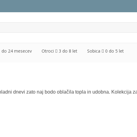
3 do 24 mesecev
Otroci
3 do 8 let
Sobica
0 do 5 let
hladni dnevi zato naj bodo oblačila topla in udobna. Kolekcija za f