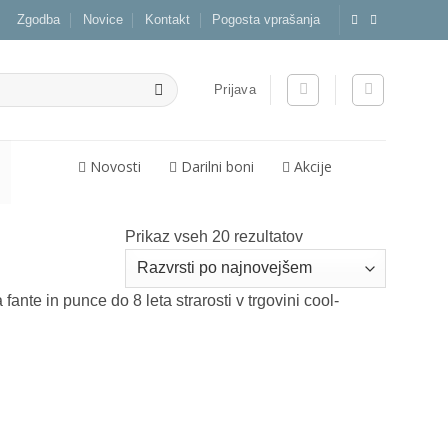
Zgodba
Novice
Kontakt
Pogosta vprašanja
Prijava
Novosti
Darilni boni
Akcije
Razvrščeno
Prikaz vseh 20 rezultatov
po
datumu
ante in punce do 8 leta strarosti v trgovini cool-