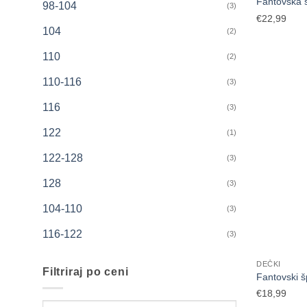
Fantovska š
98-104
(3)
€
22,99
104
(2)
110
(2)
110-116
(3)
116
(3)
122
(1)
122-128
(3)
128
(3)
104-110
(3)
116-122
(3)
DEČKI
Filtriraj po ceni
Fantovski š
€
18,99