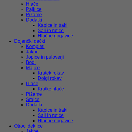
Hlače
Pajkice
Pižame
Dodatki
Kapice in traki
Šali in rutice
Hlačne nogavice
Dojenčki dečki
Kompleti
Jakne
Jopice in puloverji
Bodi
Majice
Kratek rokav
Dolgi rokav
Hlače
Kratke hlače
Pižame
Srajce
Dodatki
Kapice in traki
Šali in rutice
Hlačne nogavice
Otroci deklice
Jakne