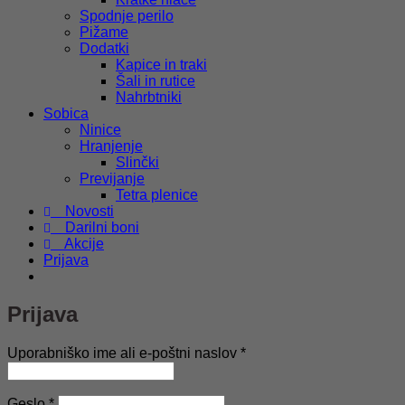
Spodnje perilo
Pižame
Dodatki
Kapice in traki
Šali in rutice
Nahrbtniki
Sobica
Ninice
Hranjenje
Slinčki
Previjanje
Tetra plenice
Novosti
Darilni boni
Akcije
Prijava
Prijava
Zahtevano
Uporabniško ime ali e-poštni naslov
*
Zahtevano
Geslo
*