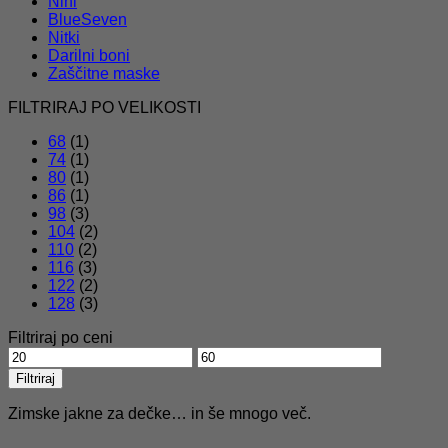
Nini
BlueSeven
Nitki
Darilni boni
Zaščitne maske
FILTRIRAJ PO VELIKOSTI
68
(1)
74
(1)
80
(1)
86
(1)
98
(3)
104
(2)
110
(2)
116
(3)
122
(2)
128
(3)
Filtriraj po ceni
Min
Max
cena
cena
Filtriraj
Zimske jakne za dečke… in še mnogo več.