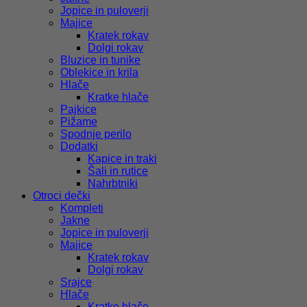
Jopice in puloverji
Majice
Kratek rokav
Dolgi rokav
Bluzice in tunike
Oblekice in krila
Hlače
Kratke hlače
Pajkice
Pižame
Spodnje perilo
Dodatki
Kapice in traki
Šali in rutice
Nahrbtniki
Otroci dečki
Kompleti
Jakne
Jopice in puloverji
Majice
Kratek rokav
Dolgi rokav
Srajce
Hlače
Kratke hlače