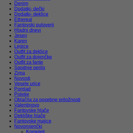
Denim
Dodatki- dečki
Dodatki- deklice
Ethereal
Fantovski puloverji
Hladni dnevi
Jesen
Karen
Legice
Outfit za deklice
Outfit za dojenčke
Outfit za fante
Spodnje perilo
Zima
Novosti
Vesele urice
Pomlad
Poletje
Oblačila za posebne priložnosti
Valentinovo
Fantovske hlače
Dekliške hlače
Fantovske majice
Novorojenčki
Kompleti