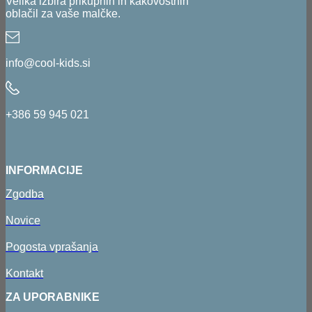
Velika izbira prikupnih in kakovostnih
oblačil za vaše malčke.
info@cool-kids.si
+386 59 945 021
INFORMACIJE
Zgodba
Novice
Pogosta vprašanja
Kontakt
ZA UPORABNIKE