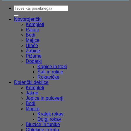
V
Išči:
P
S
M
Novorojenčki
Kompleti
Pajaci
D
Bodi
Majice
Hlače
Žabice
Pižame
Dodatki
Kapice in traki
Šali in rutice
Rokavičke
Dojenčki deklice
Kompleti
Jakne
Jopice in puloverji
Bodi
Majice
Kratek rokav
Dolgi rokav
Bluzice in tunike
Oblekice in krila