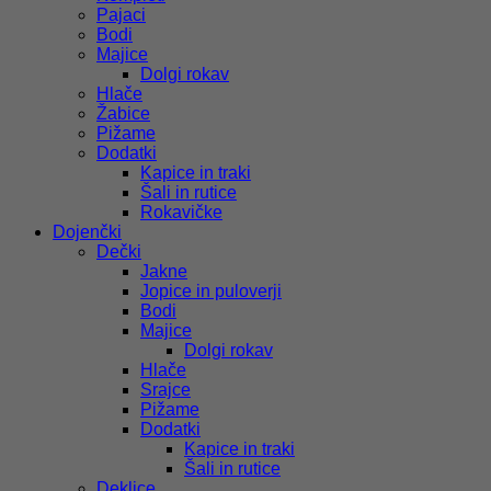
Pajaci
Bodi
Majice
Dolgi rokav
Hlače
Žabice
Pižame
Dodatki
Kapice in traki
Šali in rutice
Rokavičke
Dojenčki
Dečki
Jakne
Jopice in puloverji
Bodi
Majice
Dolgi rokav
Hlače
Srajce
Pižame
Dodatki
Kapice in traki
Šali in rutice
Deklice