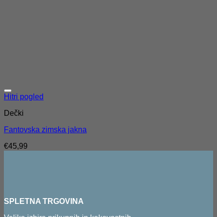
Hitri pogled
Dečki
Fantovska zimska jakna
€
45,99
SPLETNA TRGOVINA