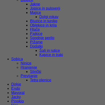
Jakne
Jopice in puloverji
Majice
Dolgi rokav
Bluzice in tunike
Oblekice in krila
Hlače
Pajkice
Spodnje perilo
Pižame
Dodatki
Šali in rutice
Kapice in traki
Sobica
Ninice
Hranjenje
Slinčki
Previjanje
Tetra plenice
Dirkje
Endo
Mayoral
Jacky
Pinokio