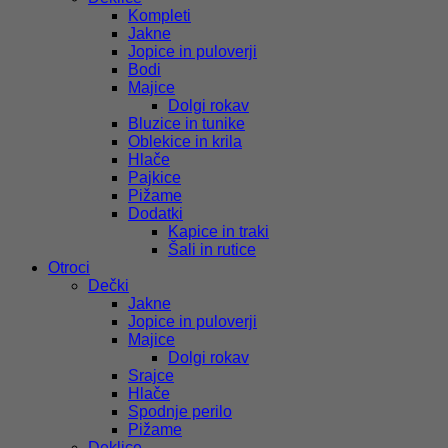
Kompleti
Jakne
Jopice in puloverji
Bodi
Majice
Dolgi rokav
Bluzice in tunike
Oblekice in krila
Hlače
Pajkice
Pižame
Dodatki
Kapice in traki
Šali in rutice
Otroci
Dečki
Jakne
Jopice in puloverji
Majice
Dolgi rokav
Srajce
Hlače
Spodnje perilo
Pižame
Deklice