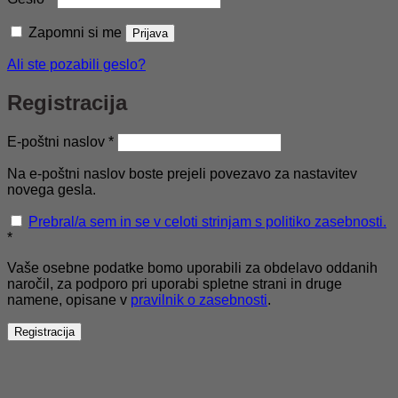
Zapomni si me
Prijava
Ali ste pozabili geslo?
Registracija
Zahtevano
E-poštni naslov
*
Na e-poštni naslov boste prejeli povezavo za nastavitev
novega gesla.
Prebral/a sem in se v celoti strinjam s politiko zasebnosti.
*
Vaše osebne podatke bomo uporabili za obdelavo oddanih
naročil, za podporo pri uporabi spletne strani in druge
namene, opisane v
pravilnik o zasebnosti
.
Registracija