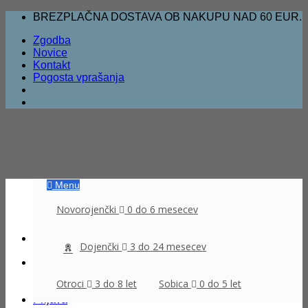
Skoči
BREZPLAČNA DOSTAVA OB NAKUPU NAD 60 EUR.
na
Zgodba
vsebino
Novice
Kontakt
Pogosta vprašanja
Menu
Novorojenčki
0 do 6 mesecev
Dojenčki
3 do 24 mesecev
Išči:
Otroci
3 do 8 let
Sobica
0 do 5 let
Prijava