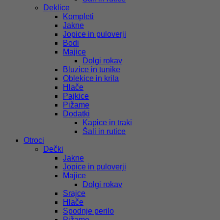
Deklice
Kompleti
Jakne
Jopice in puloverji
Bodi
Majice
Dolgi rokav
Bluzice in tunike
Oblekice in krila
Hlače
Pajkice
Pižame
Dodatki
Kapice in traki
Šali in rutice
Otroci
Dečki
Jakne
Jopice in puloverji
Majice
Dolgi rokav
Srajce
Hlače
Spodnje perilo
Pižame