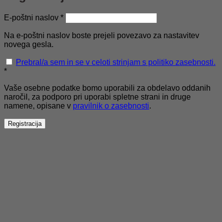
Zahtevano
E-poštni naslov
*
Na e-poštni naslov boste prejeli povezavo za nastavitev
novega gesla.
Prebral/a sem in se v celoti strinjam s politiko zasebnosti.
*
Vaše osebne podatke bomo uporabili za obdelavo oddanih
naročil, za podporo pri uporabi spletne strani in druge
namene, opisane v
pravilnik o zasebnosti
.
Registracija