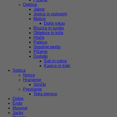
Deklice
Jakne
Jopice in puloverji
Majice
Dolgi rokav
Bluzice in tunike
Oblekice in krila
Hlače
Pajkice
Spodnje perilo
Pižame
Dodatki
Šali in rutice
Kapice in traki
Sobica
Ninice
Hranjenje
Slinčki
Previjanje
Tetra plenice
Dirkje
Endo
Mayoral
Jacky