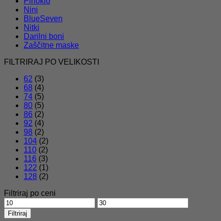
Pinokio
Nini
BlueSeven
Nitki
Darilni boni
Zaščitne maske
FILTRIRAJ PO VELIKOSTI
62
(3)
68
(4)
74
(5)
80
(5)
86
(2)
92
(4)
98
(2)
104
(2)
110
(2)
116
(3)
122
(1)
128
(2)
Filtriraj po ceni
Min
Max
cena
cena
Filtriraj