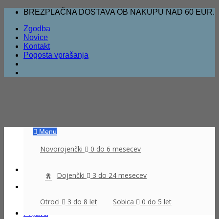
Skoči
BREZPLAČNA DOSTAVA OB NAKUPU NAD 60 EUR.
na
Zgodba
vsebino
Novice
Kontakt
Pogosta vprašanja
Menu
Novorojenčki
0 do 6 mesecev
Dojenčki
3 do 24 mesecev
Išči:
Otroci
3 do 8 let
Sobica
0 do 5 let
Prijava