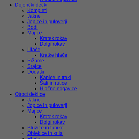
Dojenčki dečki
Kompleti
Jakne
Jopice in puloverji
Bodi
Majice
Kratek rokav
Dolgi rokav
Hlače
Kratke hlače
Pižame
Srajce
Dodatki
Kapice in traki
Šali in rutice
Hlačne nogavice
Otroci deklice
Jakne
Jopice in puloverji
Majice
Kratek rokav
Dolgi rokav
Bluzice in tunike
Oblekice in krila
Hlače