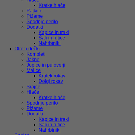
Kratke hlače
Pajkice
Pižame
Spodnje perilo
Dodatki
Kapice in traki
Šali in rutice
Nahrbtniki
Otroci dečki
Kompleti
Jakne
Jopice in puloverji
Majice
Kratek rokav
Dolgi rokav
Srajce
Hlače
Kratke hlače
Spodnje perilo
Pižame
Dodatki
Kapice in traki
Šali in rutice
Nahrbtniki