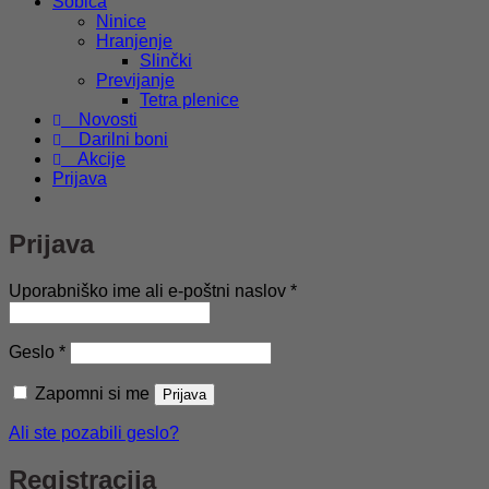
Sobica
Ninice
Hranjenje
Slinčki
Previjanje
Tetra plenice
Novosti
Darilni boni
Akcije
Prijava
Prijava
Zahtevano
Uporabniško ime ali e-poštni naslov
*
Zahtevano
Geslo
*
Zapomni si me
Prijava
Ali ste pozabili geslo?
Registracija