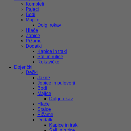
Kompleti
Pajaci
Bodi
Majice
Dolgi rokav
Hlače
Žabice
Pižame
Dodatki
Kapice in traki
Šali in rutice
Rokavičke
Dojenčki
Dečki
Jakne
Jopice in puloverji
Bodi
Majice
Dolgi rokav
Hlače
Srajce
Pižame
Dodatki
Kapice in traki
Šali in rutice