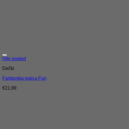
Hitri pogled
Dečki
Fantovska jopica Fun
€
21,99