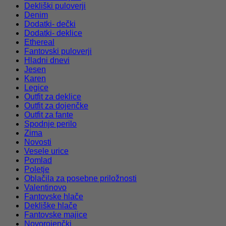
Dekliški puloverji
Denim
Dodatki- dečki
Dodatki- deklice
Ethereal
Fantovski puloverji
Hladni dnevi
Jesen
Karen
Legice
Outfit za deklice
Outfit za dojenčke
Outfit za fante
Spodnje perilo
Zima
Novosti
Vesele urice
Pomlad
Poletje
Oblačila za posebne priložnosti
Valentinovo
Fantovske hlače
Dekliške hlače
Fantovske majice
Novorojenčki