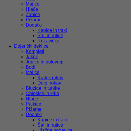
Majice
Hlače
Žabice
Pižame
Dodatki
Kapice in traki
Šali in rutice
Rokavičke
Dojenčki deklice
Kompleti
Jakne
Jopice in puloverji
Bodi
Majice
Kratek rokav
Dolgi rokav
Bluzice in tunike
Oblekice in krila
Hlače
Pajkice
Pižame
Dodatki
Kapice in traki
Šali in rutice
Hlačne nogavice