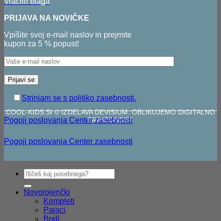
Vračilo blaga
PRIJAVA NA NOVIČKE
Vpišite svoj e-mail naslov in prejmite
kupon za 5 % popust!
Strinjam se s politiko zasebnosti.
COOL-KIDS.SI © IZDELAVA DEVISIUM. OBLIKUJEMO DIGITALNO
Pogoji poslovanja
Center zasebnosti
PRIHODNOST.
Pogoji poslovanja
Center zasebnosti
V
Išči:
P
S
M
Novorojenčki
Kompleti
Pajaci
D
Bodi