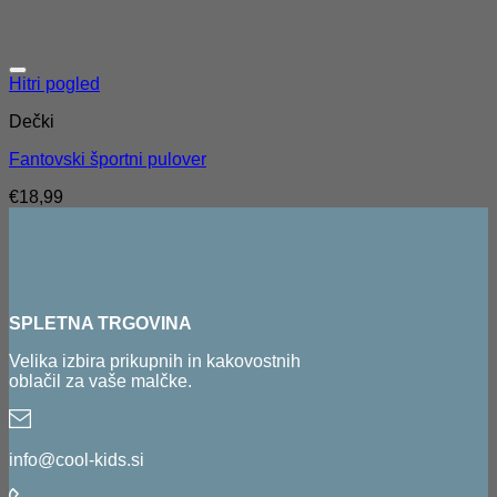
Hitri pogled
Dečki
Fantovski športni pulover
€
18,99
SPLETNA TRGOVINA
Velika izbira prikupnih in kakovostnih
oblačil za vaše malčke.
info@cool-kids.si