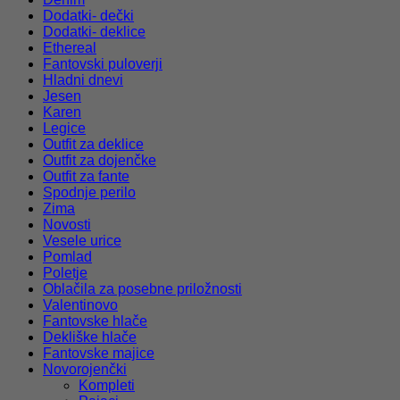
Dodatki- dečki
Dodatki- deklice
Ethereal
Fantovski puloverji
Hladni dnevi
Jesen
Karen
Legice
Outfit za deklice
Outfit za dojenčke
Outfit za fante
Spodnje perilo
Zima
Novosti
Vesele urice
Pomlad
Poletje
Oblačila za posebne priložnosti
Valentinovo
Fantovske hlače
Dekliške hlače
Fantovske majice
Novorojenčki
Kompleti