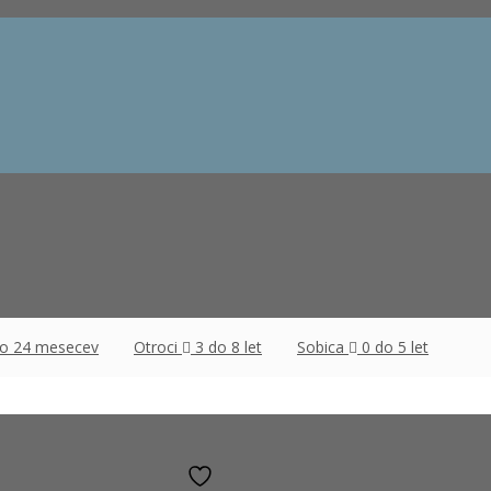
do 24 mesecev
Otroci
3 do 8 let
Sobica
0 do 5 let