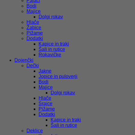
Pajaci
Bodi
Majice
Dolgi rokav
Hlače
Žabice
Pižame
Dodatki
Kapice in traki
Šali in rutice
Rokavičke
Dojenčki
Dečki
Jakne
Jopice in puloverji
Bodi
Majice
Dolgi rokav
Hlače
Srajce
Pižame
Dodatki
Kapice in traki
Šali in rutice
Deklice