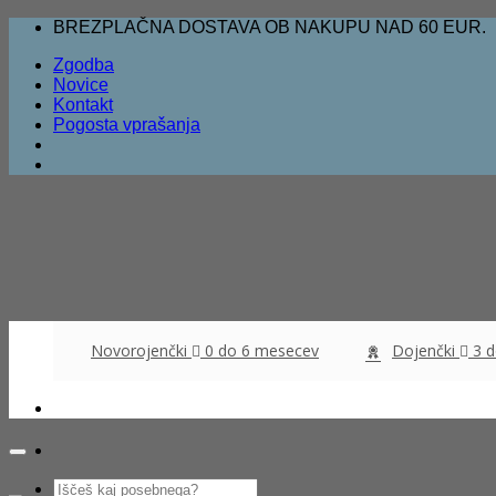
Skoči
BREZPLAČNA DOSTAVA OB NAKUPU NAD 60 EUR.
na
Zgodba
vsebino
Novice
Kontakt
Pogosta vprašanja
Novorojenčki
0 do 6 mesecev
Dojenčki
3 
Išči: