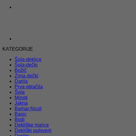
KATEGORIJE
Šola-deklice
Šola-dečki
Božič
Zima dečki
Darila
Prva oblačila
Šola
Minoti
Jakna
Bamar-Nicol
Basic
Bodi
Dekliške majice
Dekliški puloverji
Denim