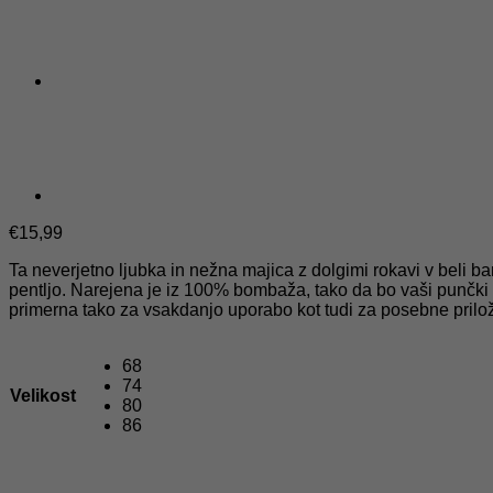
€
15,99
Ta neverjetno ljubka in nežna majica z dolgimi rokavi v beli b
pentljo. Narejena je iz 100% bombaža, tako da bo vaši punčki z
primerna tako za vsakdanjo uporabo kot tudi za posebne priložn
68
74
Velikost
80
86