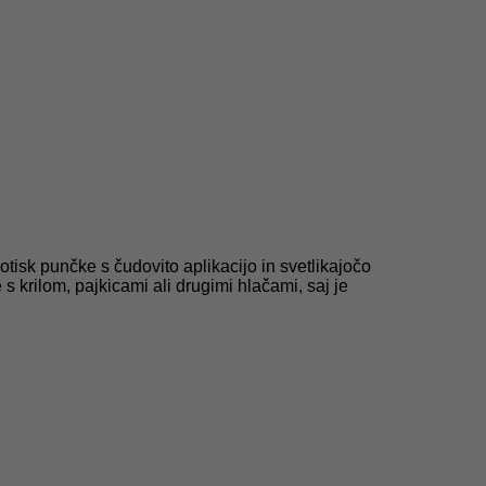
tisk punčke s čudovito aplikacijo in svetlikajočo
 krilom, pajkicami ali drugimi hlačami, saj je