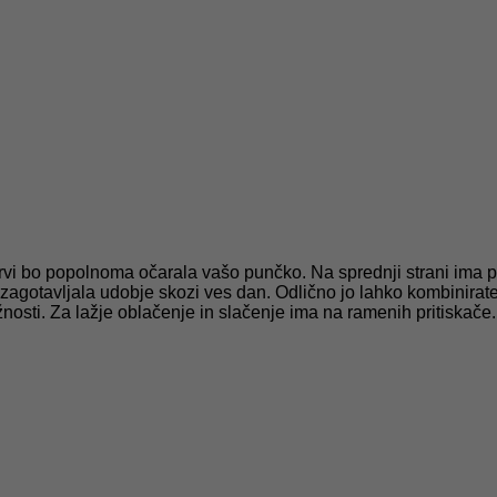
arvi bo popolnoma očarala vašo punčko. Na sprednji strani ima po
agotavljala udobje skozi ves dan. Odlično jo lahko kombinirate s
osti. Za lažje oblačenje in slačenje ima na ramenih pritiskače.