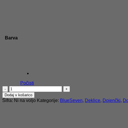
Barva
Počisti
Dekliška
majica
Dodaj v košarico
Cutie
Šifra:
Ni na voljo
Kategorije:
BlueSeven
,
Deklice
,
Dojenčki
,
Do
količina