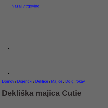
Nazaj v trgovino
Domov
/
Dojenčki
/
Deklice
/
Majice
/
Dolgi rokav
Dekliška majica Cutie