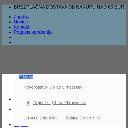
Skoči
BREZPLAČNA DOSTAVA OB NAKUPU NAD 60 EUR.
na
Zgodba
vsebino
Novice
Kontakt
Pogosta vprašanja
Menu
Novorojenčki
0 do 6 mesecev
Dojenčki
3 do 24 mesecev
Išči:
Otroci
3 do 8 let
Sobica
0 do 5 let
Prijava