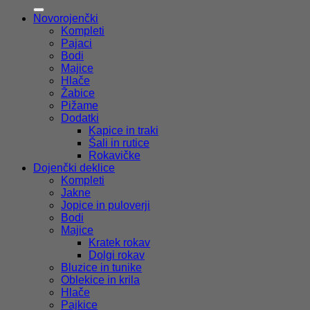
S
M
Novorojenčki
Kompleti
Pajaci
D
Bodi
Majice
Hlače
Žabice
Pižame
Dodatki
Kapice in traki
Šali in rutice
Rokavičke
Dojenčki deklice
Kompleti
Jakne
Jopice in puloverji
Bodi
Majice
Kratek rokav
Dolgi rokav
Bluzice in tunike
Oblekice in krila
Hlače
Pajkice