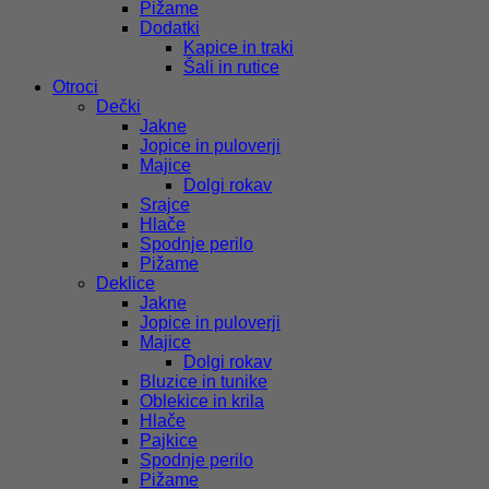
Pižame
Dodatki
Kapice in traki
Šali in rutice
Otroci
Dečki
Jakne
Jopice in puloverji
Majice
Dolgi rokav
Srajce
Hlače
Spodnje perilo
Pižame
Deklice
Jakne
Jopice in puloverji
Majice
Dolgi rokav
Bluzice in tunike
Oblekice in krila
Hlače
Pajkice
Spodnje perilo
Pižame