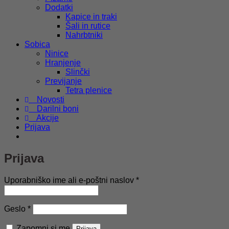
Dodatki
Kapice in traki
Šali in rutice
Nahrbtniki
Sobica
Ninice
Hranjenje
Slinčki
Previjanje
Tetra plenice
Novosti
Darilni boni
Akcije
Prijava
Prijava
Zahtevano
Uporabniško ime ali e-poštni naslov
*
Zahtevano
Geslo
*
Zapomni si me
Prijava