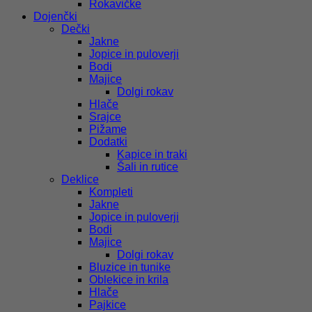
Rokavičke
Dojenčki
Dečki
Jakne
Jopice in puloverji
Bodi
Majice
Dolgi rokav
Hlače
Srajce
Pižame
Dodatki
Kapice in traki
Šali in rutice
Deklice
Kompleti
Jakne
Jopice in puloverji
Bodi
Majice
Dolgi rokav
Bluzice in tunike
Oblekice in krila
Hlače
Pajkice