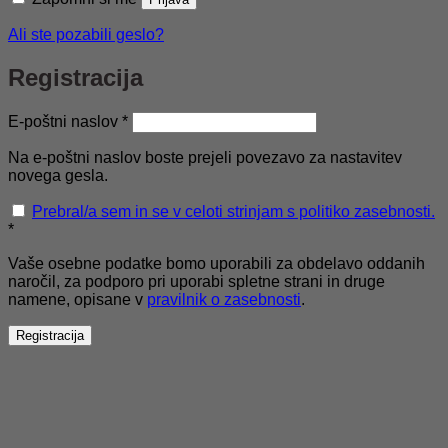
Ali ste pozabili geslo?
Registracija
Zahtevano
E-poštni naslov
*
Na e-poštni naslov boste prejeli povezavo za nastavitev
novega gesla.
Prebral/a sem in se v celoti strinjam s politiko zasebnosti.
*
Vaše osebne podatke bomo uporabili za obdelavo oddanih
naročil, za podporo pri uporabi spletne strani in druge
namene, opisane v
pravilnik o zasebnosti
.
Registracija