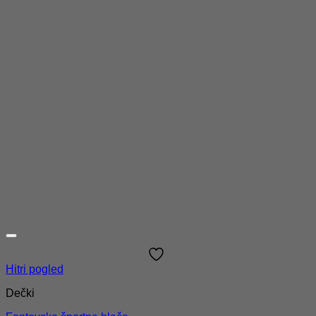
Hitri pogled
Dečki