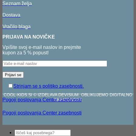
Seznam želja
Dostava
Vračilo blaga
PRIJAVA NA NOVIČKE
Vpišite svoj e-mail naslov in prejmite
kupon za 5 % popust!
Strinjam se s politiko zasebnosti.
COOL-KIDS.SI © IZDELAVA DEVISIUM. OBLIKUJEMO DIGITALNO
Pogoji poslovanja
Center zasebnosti
PRIHODNOST.
Pogoji poslovanja
Center zasebnosti
V
Išči:
P