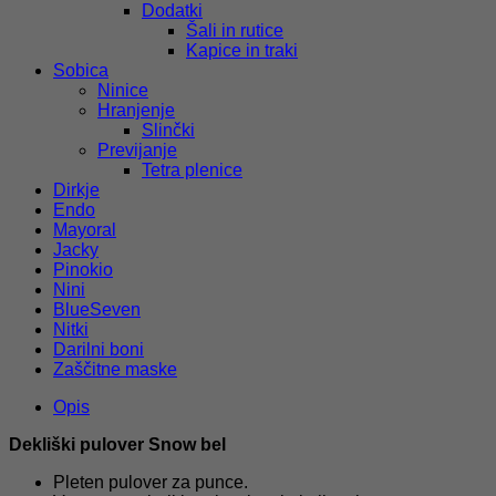
Dodatki
Šali in rutice
Kapice in traki
Sobica
Ninice
Hranjenje
Slinčki
Previjanje
Tetra plenice
Dirkje
Endo
Mayoral
Jacky
Pinokio
Nini
BlueSeven
Nitki
Darilni boni
Zaščitne maske
Opis
Dekliški pulover Snow bel
Pleten pulover za punce.