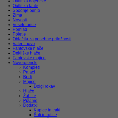
Outfit za dojenčke
Outfit za fante
Spodnje perilo
Zima
Novosti
Vesele urice
Pomlad
Poletje
Oblačila za posebne priložnosti
Valentinovo
Fantovske hlače
Dekliške hlače
Fantovske majice
Novorojenčki
Kompleti
Pajaci
Bodi
Majice
Dolgi rokav
Hlače
Žabice
Pižame
Dodatki
Kapice in traki
Šali in rutice