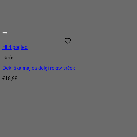
Hitri pogled
Božič
Dekliška majica dolgi rokav srček
€
18,99