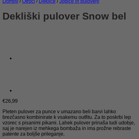
Domov
/
Otroci
/
Deklice
/
Jopice in puloverji
Dekliški pulover Snow bel
€
26,99
Pleten pulover za punce v umazano beli barvi lahko
brezčasno kombinirate k vsakemu outfitu. Za to poskrbi lep
vzorec s pisanimi pikami. Lahek pulover prinaša tudi udobje,
saj je narejen iz mehkega bombaža in ima prožne rebraste
patente za boljše prileganje.