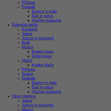
Pižame
Dodatki
Kapice in traki
Šali in rutice
Hlačne nogavice
Dojenčki dečki
Kompleti
Jakne
Jopice in puloverji
Bodi
Majice
Kratek rokav
Dolgi rokav
Hlače
Kratke hlače
Pižame
Srajce
Dodatki
Kapice in traki
Šali in rutice
Hlačne nogavice
Otroci deklice
Jakne
Jopice in puloverji
Majice