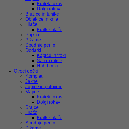
Kratek rokav
Dolgi rokav
Bluzice in tunike
Oblekice in krila
Hlače
Kratke hlače
Pajkice
Pižame
Spodnje perilo
Dodatki
Kapice in traki
Šali in rutice
Nahrbtniki
Otroci dečki
Kompleti
Jakne
Jopice in puloverji
Majice
Kratek rokav
Dolgi rokav
Srajce
Hlače
Kratke hlače
Spodnje perilo
Pižame