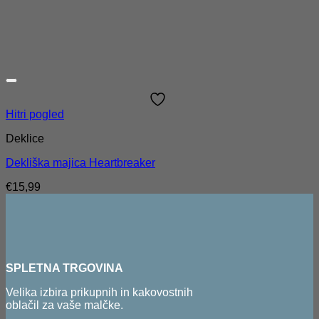
Hitri pogled
Deklice
Dekliška majica Heartbreaker
€
15,99
SPLETNA TRGOVINA
Velika izbira prikupnih in kakovostnih
oblačil za vaše malčke.