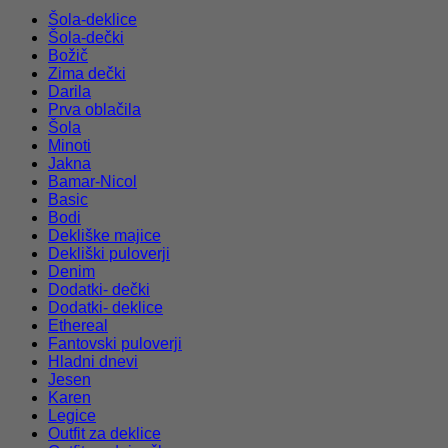
Šola-deklice
Šola-dečki
Božič
Zima dečki
Darila
Prva oblačila
Šola
Minoti
Jakna
Bamar-Nicol
Basic
Bodi
Dekliške majice
Dekliški puloverji
Denim
Dodatki- dečki
Dodatki- deklice
Ethereal
Fantovski puloverji
Hladni dnevi
Jesen
Karen
Legice
Outfit za deklice