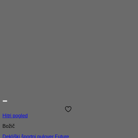
Hitri pogled
Božič
Dekliški športni pulover Future