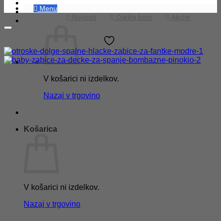
Menu
Novosti
Darilni boni
Akcije
V košarici ni izdelkov.
Nazaj v trgovino
Košarica
V košarici ni izdelkov.
Nazaj v trgovino