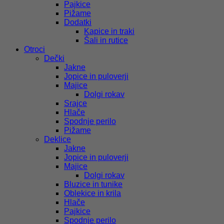
Pajkice
Pižame
Dodatki
Kapice in traki
Šali in rutice
Otroci
Dečki
Jakne
Jopice in puloverji
Majice
Dolgi rokav
Srajce
Hlače
Spodnje perilo
Pižame
Deklice
Jakne
Jopice in puloverji
Majice
Dolgi rokav
Bluzice in tunike
Oblekice in krila
Hlače
Pajkice
Spodnje perilo