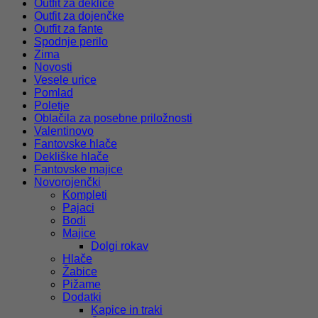
Outfit za deklice
Outfit za dojenčke
Outfit za fante
Spodnje perilo
Zima
Novosti
Vesele urice
Pomlad
Poletje
Oblačila za posebne priložnosti
Valentinovo
Fantovske hlače
Dekliške hlače
Fantovske majice
Novorojenčki
Kompleti
Pajaci
Bodi
Majice
Dolgi rokav
Hlače
Žabice
Pižame
Dodatki
Kapice in traki