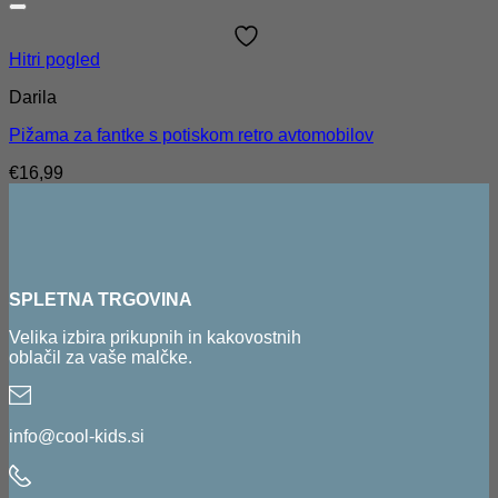
Hitri pogled
Darila
Pižama za fantke s potiskom retro avtomobilov
€
16,99
SPLETNA TRGOVINA
Velika izbira prikupnih in kakovostnih
oblačil za vaše malčke.
info@cool-kids.si