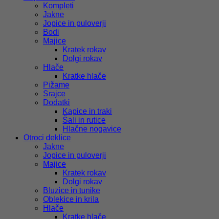
Kompleti
Jakne
Jopice in puloverji
Bodi
Majice
Kratek rokav
Dolgi rokav
Hlače
Kratke hlače
Pižame
Srajce
Dodatki
Kapice in traki
Šali in rutice
Hlačne nogavice
Otroci deklice
Jakne
Jopice in puloverji
Majice
Kratek rokav
Dolgi rokav
Bluzice in tunike
Oblekice in krila
Hlače
Kratke hlače