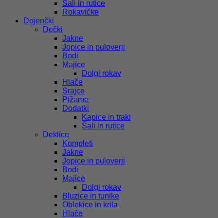
Šali in rutice
Rokavičke
Dojenčki
Dečki
Jakne
Jopice in puloverji
Bodi
Majice
Dolgi rokav
Hlače
Srajce
Pižame
Dodatki
Kapice in traki
Šali in rutice
Deklice
Kompleti
Jakne
Jopice in puloverji
Bodi
Majice
Dolgi rokav
Bluzice in tunike
Oblekice in krila
Hlače