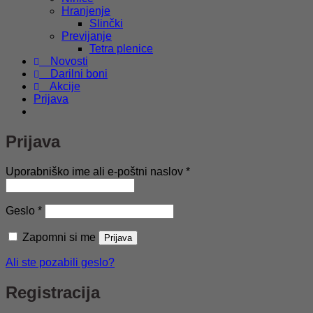
Hranjenje
Slinčki
Previjanje
Tetra plenice
Novosti
Darilni boni
Akcije
Prijava
Prijava
Zahtevano
Uporabniško ime ali e-poštni naslov
*
Zahtevano
Geslo
*
Zapomni si me
Prijava
Ali ste pozabili geslo?
Registracija