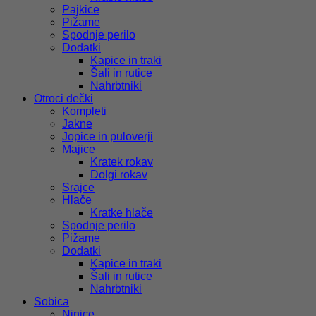
Pajkice
Pižame
Spodnje perilo
Dodatki
Kapice in traki
Šali in rutice
Nahrbtniki
Otroci dečki
Kompleti
Jakne
Jopice in puloverji
Majice
Kratek rokav
Dolgi rokav
Srajce
Hlače
Kratke hlače
Spodnje perilo
Pižame
Dodatki
Kapice in traki
Šali in rutice
Nahrbtniki
Sobica
Ninice