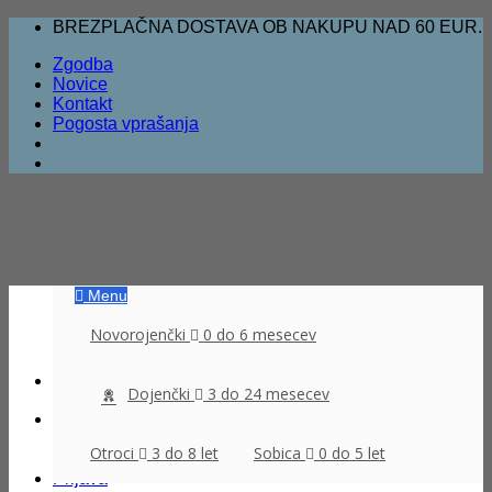
Skoči
BREZPLAČNA DOSTAVA OB NAKUPU NAD 60 EUR.
na
Zgodba
vsebino
Novice
Kontakt
Pogosta vprašanja
Menu
Novorojenčki
0 do 6 mesecev
Dojenčki
3 do 24 mesecev
Išči:
Otroci
3 do 8 let
Sobica
0 do 5 let
Prijava