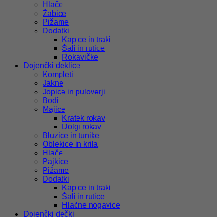
Hlače
Žabice
Pižame
Dodatki
Kapice in traki
Šali in rutice
Rokavičke
Dojenčki deklice
Kompleti
Jakne
Jopice in puloverji
Bodi
Majice
Kratek rokav
Dolgi rokav
Bluzice in tunike
Oblekice in krila
Hlače
Pajkice
Pižame
Dodatki
Kapice in traki
Šali in rutice
Hlačne nogavice
Dojenčki dečki