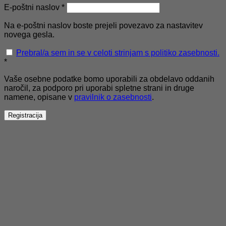
Zahtevano
E-poštni naslov
*
Na e-poštni naslov boste prejeli povezavo za nastavitev
novega gesla.
Prebral/a sem in se v celoti strinjam s politiko zasebnosti.
*
Vaše osebne podatke bomo uporabili za obdelavo oddanih
naročil, za podporo pri uporabi spletne strani in druge
namene, opisane v
pravilnik o zasebnosti
.
Registracija