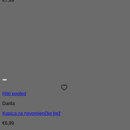
€
7,99
Hitri pogled
Darila
Kapica za novorojenčke bež
€
6,99