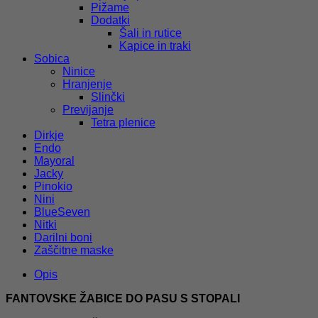
Pižame
Dodatki
Šali in rutice
Kapice in traki
Sobica
Ninice
Hranjenje
Slinčki
Previjanje
Tetra plenice
Dirkje
Endo
Mayoral
Jacky
Pinokio
Nini
BlueSeven
Nitki
Darilni boni
Zaščitne maske
Opis
FANTOVSKE ŽABICE DO PASU S STOPALI