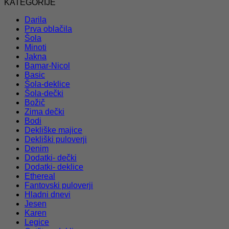
KATEGORIJE
Darila
Prva oblačila
Šola
Minoti
Jakna
Bamar-Nicol
Basic
Šola-deklice
Šola-dečki
Božič
Zima dečki
Bodi
Dekliške majice
Dekliški puloverji
Denim
Dodatki- dečki
Dodatki- deklice
Ethereal
Fantovski puloverji
Hladni dnevi
Jesen
Karen
Legice