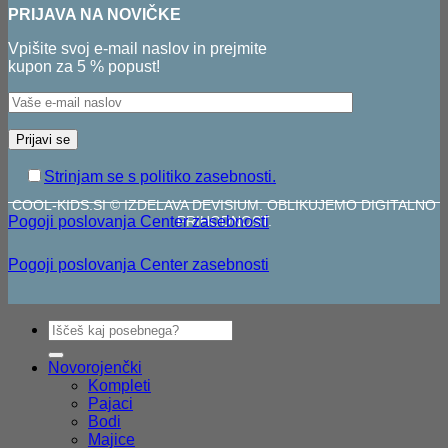
PRIJAVA NA NOVIČKE
Vpišite svoj e-mail naslov in prejmite
kupon za 5 % popust!
Strinjam se s politiko zasebnosti.
COOL-KIDS.SI © IZDELAVA DEVISIUM. OBLIKUJEMO DIGITALNO
Pogoji poslovanja
Center zasebnosti
PRIHODNOST.
Pogoji poslovanja
Center zasebnosti
V
Išči:
P
S
M
Novorojenčki
Kompleti
Pajaci
D
Bodi
Majice