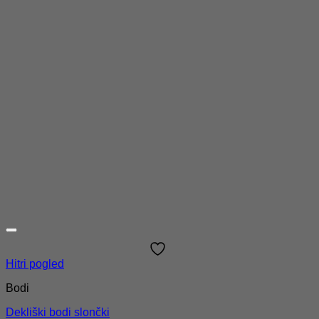
Hitri pogled
Bodi
Dekliški bodi slončki